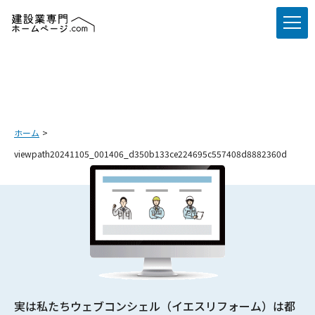
ホーム
viewpath20241105_001406_d350b133ce224695c557408d8882360d
実は私たちウェブコンシェル（イエスリフォーム）は都