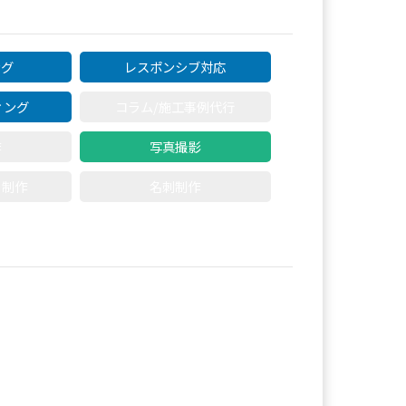
ング
レスポンシブ対応
ィング
コラム/施工事例代行
作
写真撮影
ト制作
名刺制作