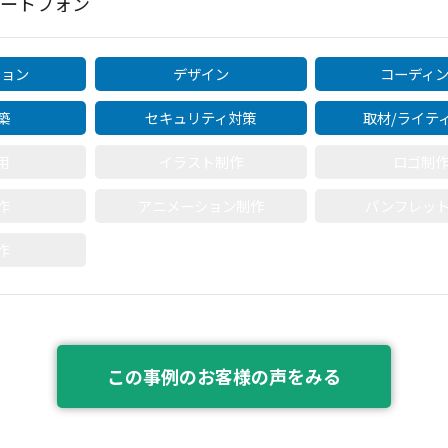
マートフォン
ション
デザイン
コーディ
築
セキュリティ対策
取材/ライテ
用
イラスト制作
ロゴ制
作
アニメーション制作
パンフレッ
作
この事例のお客様の声をみる