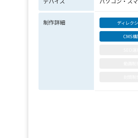
デバイス
パソコン・ス
制作詳細
ディレク
CMS構
SEO運
動画制
封筒制