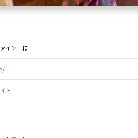
ファイン 様
p/
サイト