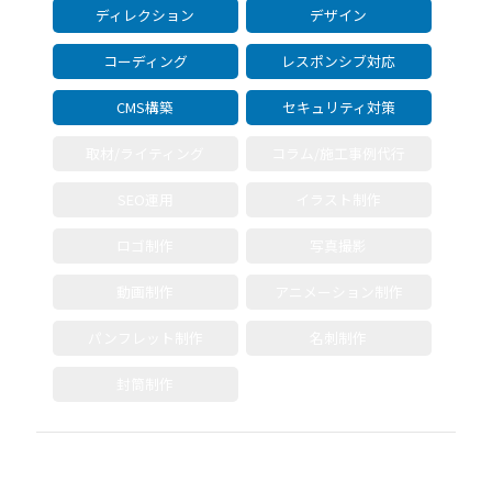
ディレクション
デザイン
コーディング
レスポンシブ対応
CMS構築
セキュリティ対策
取材/ライティング
コラム/施工事例代行
SEO運用
イラスト制作
ロゴ制作
写真撮影
動画制作
アニメーション制作
パンフレット制作
名刺制作
封筒制作