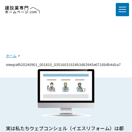
ホーム
viewpath20240901_001810_03516031924b3d63945e0716b8b4dca7
実は私たちウェブコンシェル（イエスリフォーム）は都