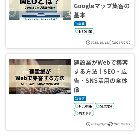
Googleマップ集客の
基本
集客
MEO対策
2025/10/13
2026/02/12
建設業がWebで集客
する方法｜SEO・広
告・SNS活用の全体
像
集客
MEO対策
SEO対策
施工事例
2025/09/05
2025/09/22