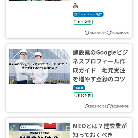
為
ホームページ制作
MEO対策
2026/06/04
2026/05/28
建設業のGoogleビジ
ネスプロフィール作
成ガイド｜地元受注
を増やす登録のコツ
集客
MEO対策
2026/05/28
2026/05/09
MEOとは？建設業が
知っておくべき