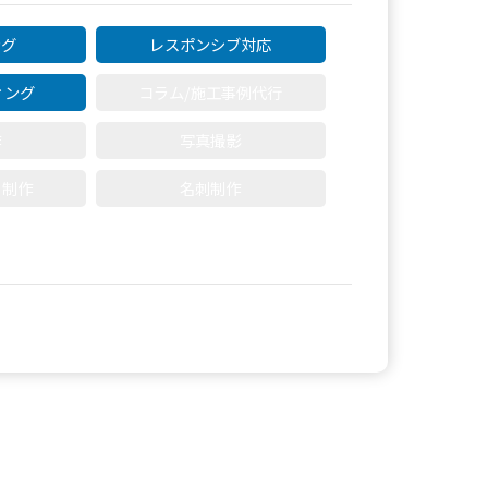
ング
レスポンシブ対応
ィング
コラム/施工事例代行
作
写真撮影
ト制作
名刺制作