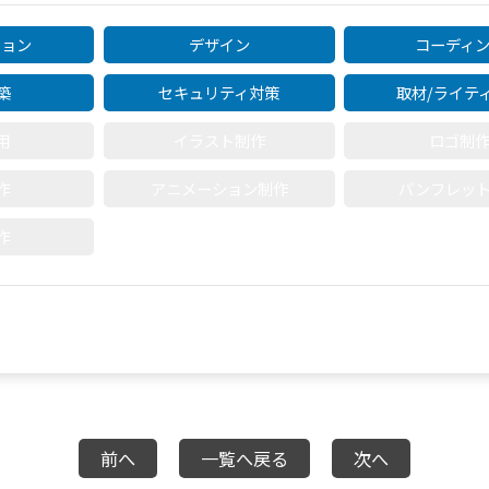
ション
デザイン
コーディ
築
セキュリティ対策
取材/ライテ
用
イラスト制作
ロゴ制
作
アニメーション制作
パンフレッ
作
前へ
一覧へ戻る
次へ