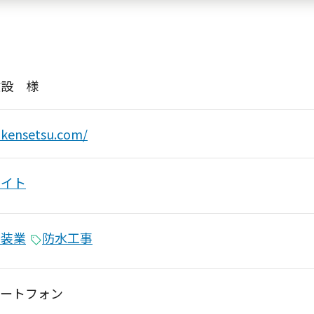
建設 様
-kensetsu.com/
サイト
塗装業
防水工事
マートフォン