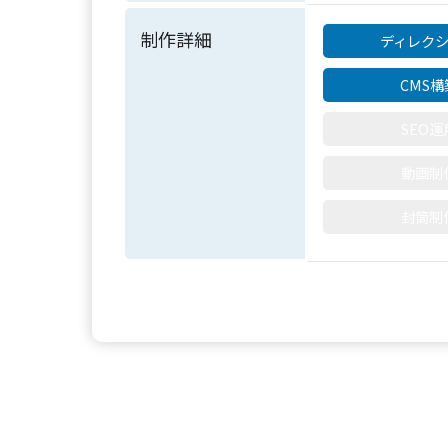
制作詳細
ディレク
CMS構
SEO運
動画制
封筒制