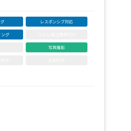
ング
レスポンシブ対応
ィング
コラム/施工事例代行
作
写真撮影
ト制作
名刺制作