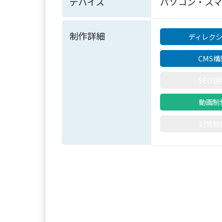
デバイス
パソコン・ス
制作詳細
ディレク
CMS構
SEO運
動画制
封筒制