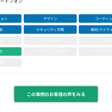
マートフォン
ション
デザイン
コーディ
築
セキュリティ対策
取材/ライテ
用
イラスト制作
ロゴ制
作
アニメーション制作
パンフレッ
作
この事例のお客様の声をみる